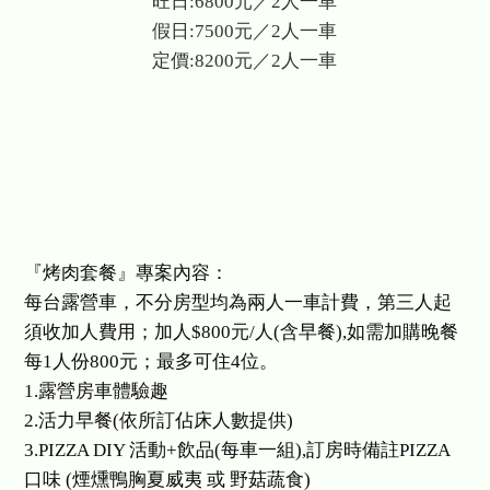
旺日:6800元／2人一車
假日:7500元／2人一車
定價:8200元／2人一車
宜蘭露營車-烤肉餐內容
『烤肉套餐』專案內容：
每台露營車，不分房型均為兩人一車計費，第三人起
須收加人費用；加人$800元/人(含早餐),如需加購晚餐
每1人份800元；最多可住4位。
1.露營房車體驗趣
2.活力早餐(依所訂佔床人數提供)
3.PIZZA DIY 活動+飲品(每車一組),訂房時備註PIZZA
口味 (煙燻鴨胸夏威夷 或 野菇蔬食)