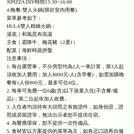
※PIZZA DIY時間15:30~16:00
4.晚餐-雙人火鍋(限於室內用餐)
菜單參考如下：
HULA雙人精緻火鍋：
湯底｜和風昆布高湯
主食｜霜降牛、梅花豬（2選1）
配菜｜海鮮時蔬拼盤
注意事項：
1. 每台露營車，不分房型均為2人一車計算，第3人起
須收加人費用；加人$800元/人(含早餐)，如需加購晚
餐每1人份800元，最多可住4位。
2. 每車可免費一位6歲(含)以下孩童入住(不含餐/備
品)；第二位起依加人收費。
3. 入住者均須持有大頭照之有效證件，如身份證，證
照或居留證等，無法出示者恕不提供住宿。
4. 為響應環保，恕不提供一次性備品。
5. 食材皆以方案提供的菜單為主，如有忌口請再自備